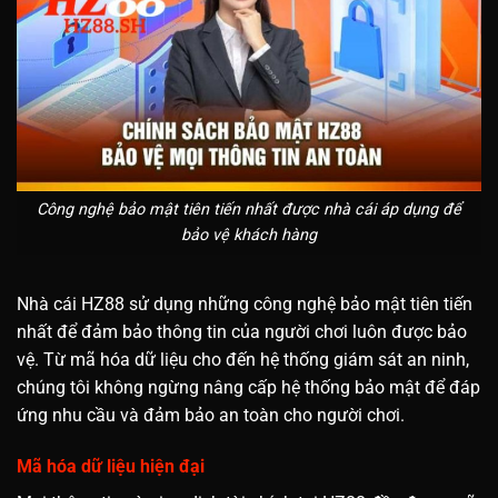
Công nghệ bảo mật tiên tiến nhất được nhà cái áp dụng để
bảo vệ khách hàng
Nhà cái HZ88 sử dụng những công nghệ bảo mật tiên tiến
nhất để đảm bảo thông tin của người chơi luôn được bảo
vệ. Từ mã hóa dữ liệu cho đến hệ thống giám sát an ninh,
chúng tôi không ngừng nâng cấp hệ thống bảo mật để đáp
ứng nhu cầu và đảm bảo an toàn cho người chơi.
Mã hóa dữ liệu hiện đại