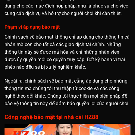
dụng cho các mục đích hợp pháp, như là phục vụ cho việc
cung cấp dịch vụ và hỗ trợ cho người chơi khi cần thiết.
Phạm vi áp dụng bảo mật
Chính sách về bảo mật không chỉ áp dụng cho thông tin cá
nhân mà còn cho tất cả các giao dịch tài chính. Những
thông tin này sẽ được mã hóa và chỉ những nhân viên
được ủy quyền mới có quyền truy cập. Bất kỳ hành vi trái
phép nào đều sẽ bị xử lý nghiêm khắc.
Ngoài ra, chính sách về bảo mật cũng áp dụng cho những
thông tin mà chúng tôi thu thập từ cookie và các công
nghệ theo dõi khác. Chúng tôi thực hiện mọi biện pháp để
bảo vệ thông tin này để đảm bảo quyền lợi của người chơi.
Công nghệ bảo mật tại nhà cái HZ88