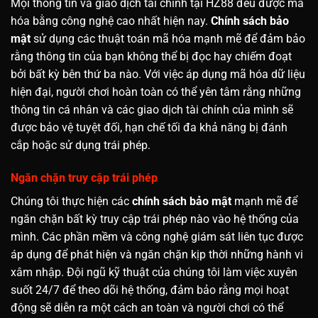
Mọi thông tin và giao dịch tài chính tại HZ88 đều được mã
hóa bằng công nghệ cao nhất hiện nay.
Chính sách bảo
mật
sử dụng các thuật toán mã hóa mạnh mẽ để đảm bảo
rằng thông tin của bạn không thể bị đọc hay chiếm đoạt
bởi bất kỳ bên thứ ba nào.
Với việc áp dụng mã hóa dữ liệu
hiện đại, người chơi hoàn toàn có thể yên tâm rằng những
thông tin cá nhân và các giao dịch tài chính của mình sẽ
được bảo vệ tuyệt đối, hạn chế tối đa khả năng bị đánh
cắp hoặc sử dụng trái phép.
Ngăn chặn truy cập trái phép
Chúng tôi thực hiện các
chính sách bảo mật
mạnh mẽ để
ngăn chặn bất kỳ truy cập trái phép nào vào hệ thống của
mình. Các phần mềm và công nghệ giám sát liên tục được
áp dụng để phát hiện và ngăn chặn kịp thời những hành vi
xâm nhập.
Đội ngũ kỹ thuật của chúng tôi làm việc xuyên
suốt 24/7 để theo dõi hệ thống, đảm bảo rằng mọi hoạt
động sẽ diễn ra một cách an toàn và người chơi có thể