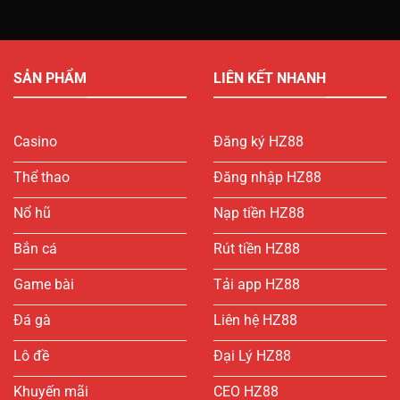
SẢN PHẨM
LIÊN KẾT NHANH
Casino
Đăng ký HZ88
Thể thao
Đăng nhập HZ88
Nổ hũ
Nạp tiền HZ88
Bắn cá
Rút tiền HZ88
Game bài
Tải app HZ88
Đá gà
Liên hệ HZ88
Lô đề
Đại Lý HZ88
Khuyến mãi
CEO HZ88