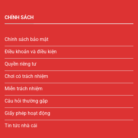
CHÍNH SÁCH
Chính sách bảo mật
Điều khoản và điều kiện
Quyền riêng tư
Chơi có trách nhiệm
Miễn trách nhiệm
Câu hỏi thường gặp
Giấy phép hoạt động
Tin tức nhà cái