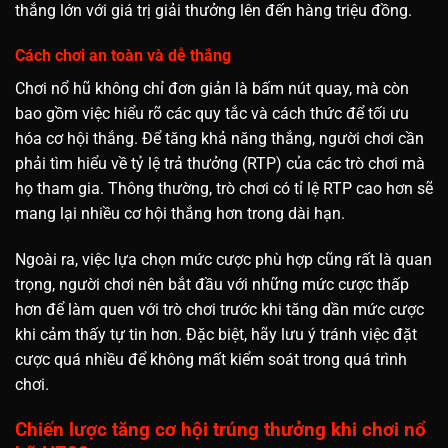
thắng lớn với giá trị giải thưởng lên đến hàng triệu đồng.
Cách chơi an toàn và dễ thắng
Chơi nổ hũ không chỉ đơn giản là bấm nút quay, mà còn
bao gồm việc hiểu rõ các quy tắc và cách thức để tối ưu
hóa cơ hội thắng. Để tăng khả năng thắng, người chơi cần
phải tìm hiểu về tỷ lệ trả thưởng (RTP) của các trò chơi mà
họ tham gia. Thông thường, trò chơi có tỉ lệ RTP cao hơn sẽ
mang lại nhiều cơ hội thắng hơn trong dài hạn.
Ngoài ra, việc lựa chọn mức cược phù hợp cũng rất là quan
trọng, người chơi nên bắt đầu với những mức cược thấp
hơn để làm quen với trò chơi trước khi tăng dần mức cược
khi cảm thấy tự tin hơn. Đặc biệt, hãy lưu ý tránh việc đặt
cược quá nhiều để không mất kiểm soát trong quá trình
chơi.
Chiến lược tăng cơ hội trúng thưởng khi chơi nổ