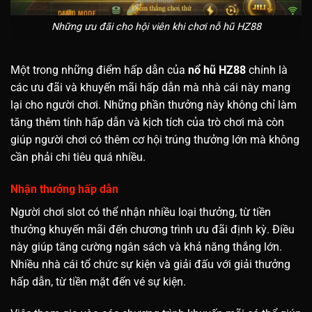
Những ưu đãi cho hội viên khi chơi nỗ hũ HZ88
Một trong những điểm hấp dẫn của
nổ hũ HZ88
chính là
các ưu đãi và khuyến mãi hấp dẫn mà nhà cái này mang
lại cho người chơi. Những phần thưởng này không chỉ làm
tăng thêm tính hấp dẫn và kịch tích của trò chơi mà còn
giúp người chơi có thêm cơ hội trúng thưởng lớn mà không
cần phải chi tiêu quá nhiều.
Nhận thưởng hấp dẫn
Người chơi slot có thể nhận nhiều loại thưởng, từ tiền
thưởng khuyến mãi đến chương trình ưu đãi định kỳ. Điều
này giúp tăng cường ngân sách và khả năng thắng lớn.
Nhiều nhà cái tổ chức sự kiện và giải đấu với giải thưởng
hấp dẫn, từ tiền mặt đến vé sự kiện.