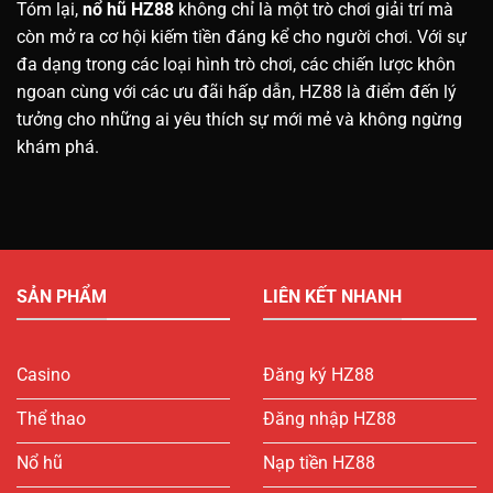
Tóm lại,
nổ hũ HZ88
không chỉ là một trò chơi giải trí mà
còn mở ra cơ hội kiếm tiền đáng kể cho người chơi. Với sự
đa dạng trong các loại hình trò chơi, các chiến lược khôn
ngoan cùng với các ưu đãi hấp dẫn, HZ88 là điểm đến lý
tưởng cho những ai yêu thích sự mới mẻ và không ngừng
khám phá.
SẢN PHẨM
LIÊN KẾT NHANH
Casino
Đăng ký HZ88
Thể thao
Đăng nhập HZ88
Nổ hũ
Nạp tiền HZ88