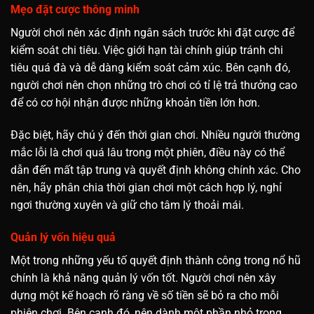
Mẹo đặt cược thông minh
Người chơi nên xác định ngân sách trước khi đặt cược để
kiểm soát chi tiêu. Việc giới hạn tài chính giúp tránh chi
tiêu quá đà và dễ dàng kiểm soát cảm xúc. Bên cạnh đó,
người chơi nên chọn những trò chơi có tỉ lệ trả thưởng cao
để có cơ hội nhận được những khoản tiền lớn hơn.
Đặc biệt, hãy chú ý đến thời gian chơi. Nhiều người thường
mắc lỗi là chơi quá lâu trong một phiên, điều này có thể
dẫn đến mất tập trung và quyết định không chính xác. Cho
nên, hãy phân chia thời gian chơi một cách hợp lý, nghỉ
ngơi thường xuyên và giữ cho tâm lý thoải mái.
Quản lý vốn hiệu quả
Một trong những yếu tố quyết định thành công trong nổ hũ
chính là khả năng quản lý vốn tốt. Người chơi nên xây
dựng một kế hoạch rõ ràng về số tiền sẽ bỏ ra cho mỗi
phiên chơi. Bên cạnh đó, nên dành một phần nhỏ trong