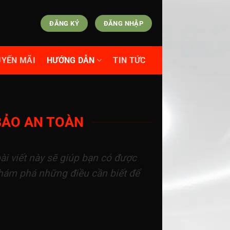
ĐĂNG KÝ
ĐĂNG NHẬP
YẾN MÃI
HƯỚNG DẪN
TIN TỨC
 BẢO AN TOÀN
i viết này sẽ giúp bạn có được
 khám phá những điều cần biết để