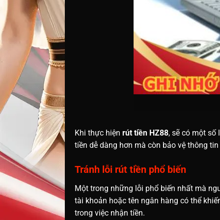
Khi thực hiện
rút tiền HZ88
, sẽ có một số
tiền dễ dàng hơn mà còn bảo vệ thông tin
Tránh lỗi rút tiền phổ biến
Một trong những lỗi phổ biến nhất mà người
tài khoản hoặc tên ngân hàng có thể khiến
trong việc nhận tiền.