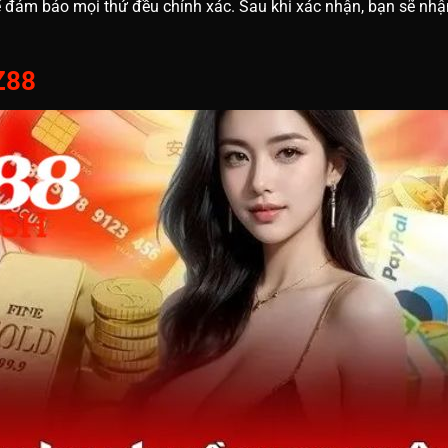
 để đảm bảo mọi thứ đều chính xác. Sau khi xác nhận, bạn sẽ nhận
HZ88