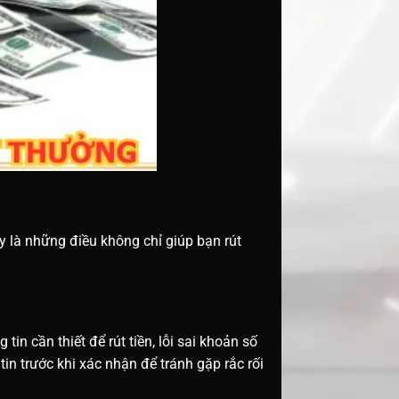
y là những điều không chỉ giúp bạn rút
in cần thiết để rút tiền, lỗi sai khoản số
in trước khi xác nhận để tránh gặp rắc rối