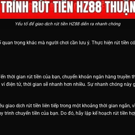
Yếu tố để giao dịch rút tiền HZ88 diễn ra nhanh chóng
 quan trọng khác mà người chơi cần lưu ý. Thực hiện rút tiền có
n thời gian rút tiền của bạn, chuyển khoản ngân hàng truyền t
g ví điện tử, thời gian sẽ nhanh hơn nhiều. Sự nhanh chóng này 
ều giao dịch rút tiền liên tiếp trong một khoảng thời gian ngắn,
 trình chuyển tiền của bạn. Do đó, hãy lập kế hoạch rút tiền hợp