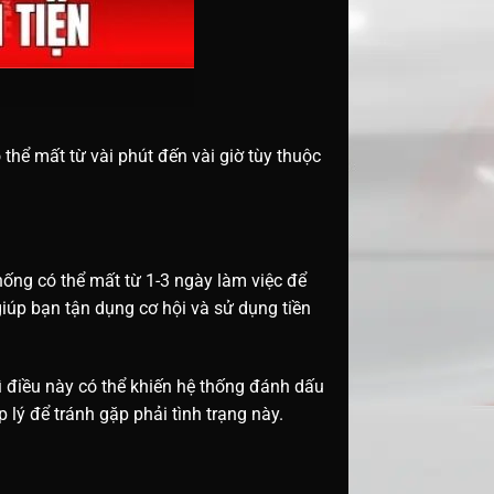
 thể mất từ vài phút đến vài giờ tùy thuộc
hống có thể mất từ 1-3 ngày làm việc để
giúp bạn tận dụng cơ hội và sử dụng tiền
 vì điều này có thể khiến hệ thống đánh dấu
 lý để tránh gặp phải tình trạng này.